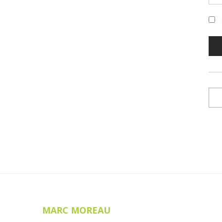
Alte
Mot
Vos 
site
poli
Alte
MARC MOREAU