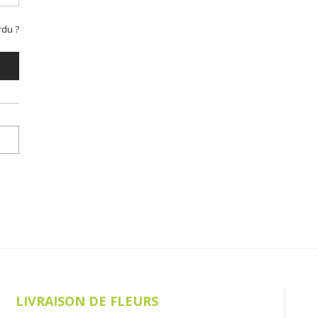
rdu ?
r ce
tre
LIVRAISON DE FLEURS