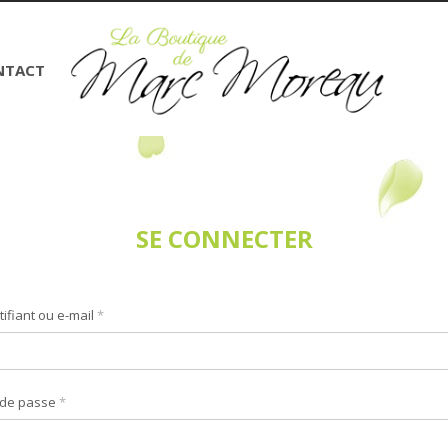
NTACT
SE CONNECTER
tifiant ou e-mail
*
tifiant
*
 de passe
*
sse e-mail
*