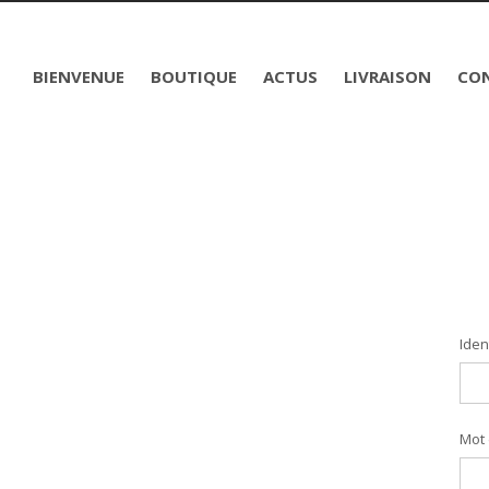
Panneau de gestion des cookies
BIENVENUE
BOUTIQUE
ACTUS
LIVRAISON
CO
Iden
Iden
Mot
Adre