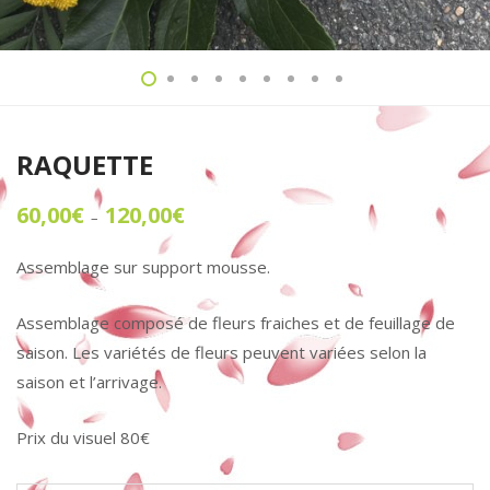
RAQUETTE
60,00
€
120,00
€
Plage
–
de
prix :
60,00€
Assemblage sur support mousse.
à
120,00€
Assemblage composé de fleurs fraiches et de feuillage de
saison. Les variétés de fleurs peuvent variées selon la
saison et l’arrivage.
Prix du visuel 80€