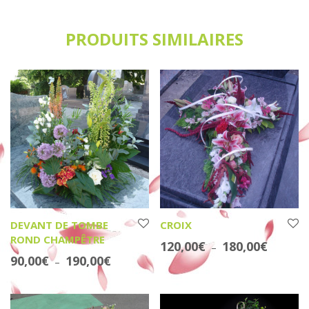
PRODUITS SIMILAIRES
DEVANT DE TOMBE
CROIX
ROND CHAMPÊTRE
Plage de
120,00
€
180,00
€
–
Plage de prix : 90,00€ à 190,00€
90,00
€
190,00
€
–