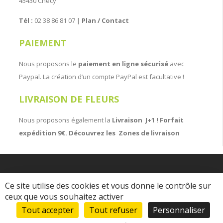
45430 Chécy
Tél :
02 38 86 81 07 |
Plan / Contact
PAIEMENT
Nous proposons le
paiement en ligne sécurisé
avec
Paypal. La création d’un compte PayPal est facultative !
LIVRAISON DE FLEURS
Nous proposons également la
Livraison J+1 ! Forfait
expédition 9€. Découvrez les
Zones de livraison
© 2026 Création WebCom.Me |
Mentions Légales |
Politique de
Ce site utilise des cookies et vous donne le contrôle sur
confidentialité
|
Conditions générales de vente
ceux que vous souhaitez activer
Tout accepter
Tout refuser
Personnaliser